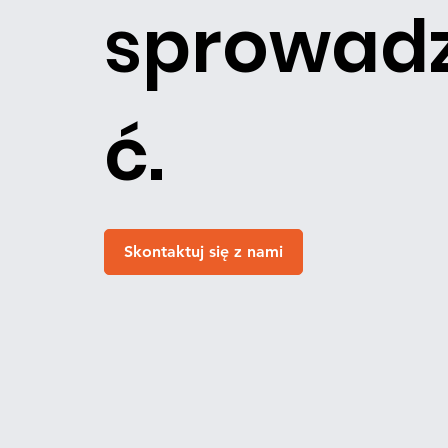
sprowadz
ć.
Skontaktuj się z nami