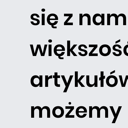
się z nami
większoś
artykułó
możemy