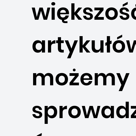
większoś
artykułó
możemy
sprowadz