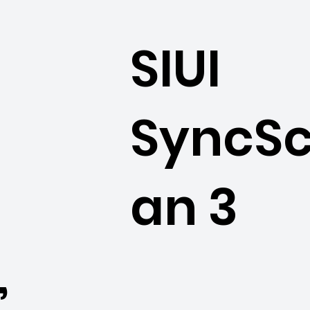
SIUI
SyncS
an 3
,