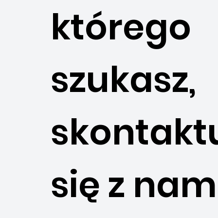
którego
szukasz,
skontakt
się z nami