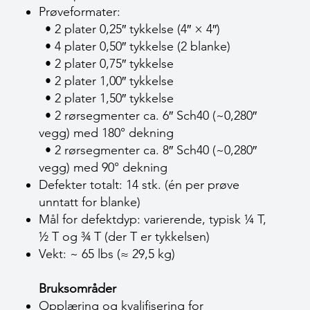
Prøveformater:
• 2 plater 0,25″ tykkelse (4″ × 4″)
• 4 plater 0,50″ tykkelse (2 blanke)
• 2 plater 0,75″ tykkelse
• 2 plater 1,00″ tykkelse
• 2 plater 1,50″ tykkelse
• 2 rørsegmenter ca. 6″ Sch40 (~0,280″
vegg) med 180° dekning
• 2 rørsegmenter ca. 8″ Sch40 (~0,280″
vegg) med 90° dekning
Defekter totalt: 14 stk. (én per prøve
unntatt for blanke)
Mål for defektdyp: varierende, typisk ¼ T,
½ T og ¾ T (der T er tykkelsen)
Vekt: ~ 65 lbs (≈ 29,5 kg)
Bruksområder
Opplæring og kvalifisering for