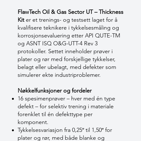
FlawTech Oil & Gas Sector UT – Thickness
Kit
er et trenings- og testsett laget for å
kvalifisere teknikere i tykkelsesmåling og
korrosjonsevaluering etter API QUTE-TM
og ASNT ISQ O&G-UTT-4 Rev 3
protokoller. Settet inneholder prøver i
plater og rør med forskjellige tykkelser,
belagt eller ubelagt, med defekter som
simulerer ekte industriproblemer.
Nøkkelfunksjoner og fordeler
16 spesimenprøver – hver med én type
defekt – for selektiv trening i materiale
forenklet til én defekttype per
komponent.
Tykkelsesvariasjon fra 0,25″ til 1,50″ for
plater og rør, med både blanke og