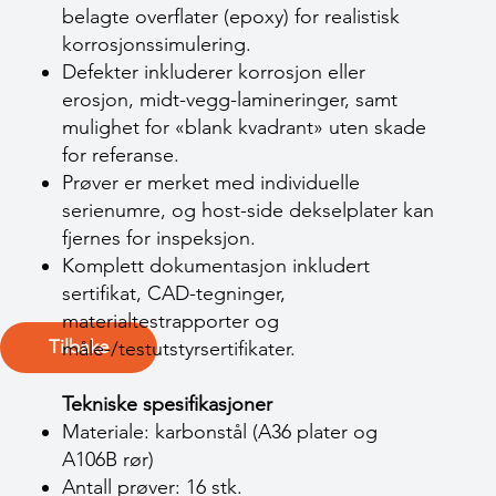
belagte overflater (epoxy) for realistisk
korrosjonssimulering.
Defekter inkluderer korrosjon eller
erosjon, midt-vegg-lamineringer, samt
mulighet for «blank kvadrant» uten skade
for referanse.
Prøver er merket med individuelle
serienumre, og host-side dekselplater kan
fjernes for inspeksjon.
Komplett dokumentasjon inkludert
sertifikat, CAD-tegninger,
materialtestrapporter og
Tilbake
måle-/testutstyrsertifikater.
Tekniske spesifikasjoner
Materiale: karbonstål (A36 plater og
A106B rør)
Antall prøver: 16 stk.