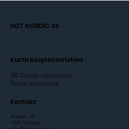
NDT NORDIC AS
Karta bezpieczeństwa
MR Chemie – pobierz tutaj
Protea - pobierz tutaj
Kontakt
Åsveien 35,
1369 Stabekk