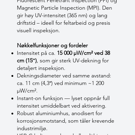
Fluorescent Penetrant Inspection (FPI) og
Magnetic Particle Inspection (MPI). Den
gir høy UV-intensitet (365 nm) og lang
driftstid – ideell for feltarbeid og presis
visuell inspeksjon.
Nøkkelfunksjoner og fordeler
Intensitet på ca.
15 000 µW/cm² ved 38
cm (15″)
, som gir sterk UV-dekning for
detaljert inspeksjon.
Dekningsdiameter ved samme avstand:
ca. 11 cm (4,3″) ved minimum ~1 200
µW/cm².
Instant-on funksjon — lyset oppnår full
intensitet umiddelbart ved aktivering.
Robust aluminiumhus, anodisert for
korrosjonsmotstand, som tåler krevende
industrimiljø.