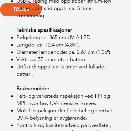
USB-C lading med oppladbar lithium-ion
batteri, driftstid opptil ca. 5 timer
Tilbake
kontinuerlig.
Tekniske spesifikasjoner
Bølgelengde: 365 nm UV-A LED.
Lengde: ca. 12,4 cm (4,89″).
Diameter lampehode: ca. 2,67 cm (1,05″).
Vekt: ca. 77 gram uten batteri.
Driftstid: opptil ca. 5 timer ved fulladet
batteri.
Bruksområder
Felt- og verkstedsinspeksjon ved FPI og
MPI, hvor høy UV-intensitet kreves.
Mobil inspeksjon der fleksibel og bærbar
UV-A-belysning er avgjørende.
Kontroll- og kvalitetsarbeid på overflater,