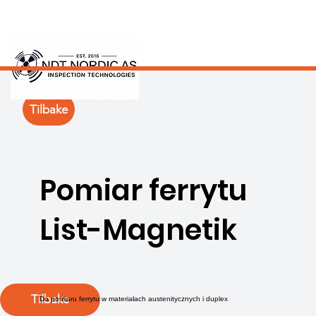
Tilbake
Pomiar ferrytu
List-Magnetik
Tilbake
Do pomiaru ferrytu w materiałach austenitycznych i duplex