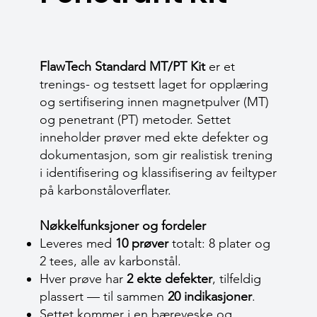
FlawTech Standard MT/PT Kit
er et
trenings- og testsett laget for opplæring
og sertifisering innen magnetpulver (MT)
og penetrant (PT) metoder. Settet
inneholder prøver med ekte defekter og
dokumentasjon, som gir realistisk trening
i identifisering og klassifisering av feiltyper
på karbonståloverflater.
Nøkkelfunksjoner og fordeler
Leveres med
10 prøver
totalt: 8 plater og
2 tees, alle av karbonstål.
Hver prøve har
2 ekte defekter
, tilfeldig
plassert — til sammen
20 indikasjoner
.
Settet kommer i en bæreveske og