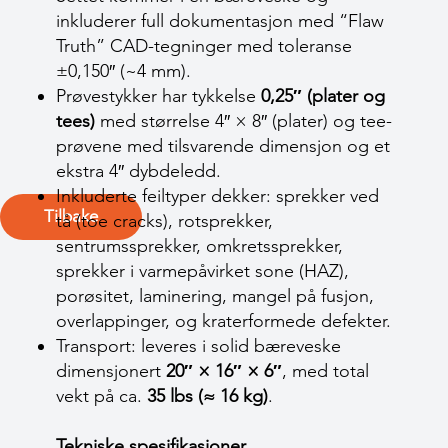
inkluderer full dokumentasjon med “Flaw
Truth” CAD-tegninger med toleranse
±0,150″ (~4 mm).
Prøvestykker har tykkelse
0,25″ (plater og
tees)
med størrelse 4″ × 8″ (plater) og tee-
prøvene med tilsvarende dimensjon og et
ekstra 4″ dybdeledd.
Inkluderte feiltyper dekker: sprekker ved
Tilbake
tå (toe cracks), rotsprekker,
sentrumssprekker, omkretssprekker,
sprekker i varme­påvirket sone (HAZ),
porøsitet, laminering, mangel på fusjon,
overlappinger, og kraterformede defekter.
Transport: leveres i solid bæreveske
dimensjonert
20″ × 16″ × 6″
, med total
vekt på ca.
35 lbs (≈ 16 kg)
.
Tekniske spesifikasjoner