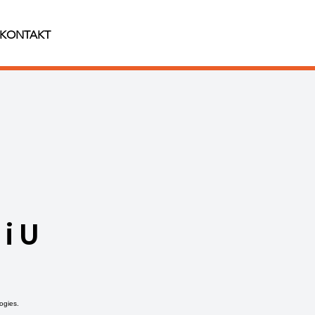
KONTAKT
i U
ogies.