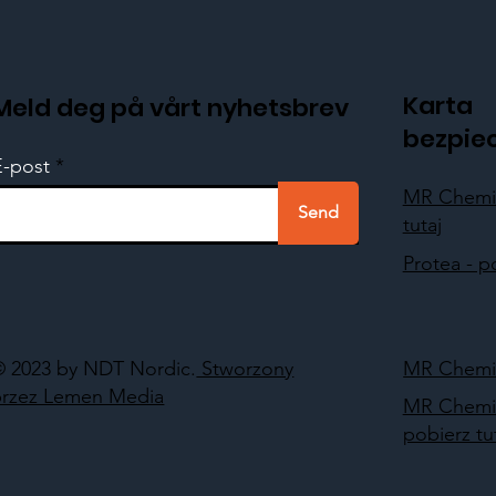
Karta
Meld deg på vårt nyhetsbrev
bezpie
E-post
MR Chemie
Send
tutaj
Protea - p
© 2023 by NDT Nordic.
Stworzony
MR Chemie
przez Lemen Media
MR Chemi
pobierz tu