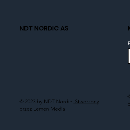
NDT NORDIC AS
© 2023 by NDT Nordic.
Stworzony
przez Lemen Media