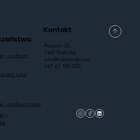
Kontakt
czeństwa
Åsveien 35,
1369 Stabekk
 – pobierz
info@ndtnordic.no
+47 67 100 500
obierz tutaj
 – pobierz tutaj
e –
taj