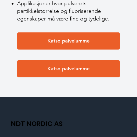
Applikasjoner hvor pulverets
partikkelstørrelse og fluoriserende
egenskaper må være fine og tydelige.
Katso palvelumme
Katso palvelumme
NDT NORDIC AS