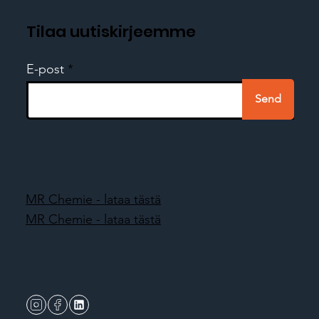
Tilaa uutiskirjeemme
E-post
Send
MR Chemie - lataa tästä
MR Chemie - lataa tästä