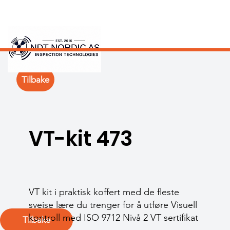
Tilbake
VT-kit 473
VT kit i praktisk koffert med de fleste
sveise lære du trenger for å utføre Visuell
kontroll med ISO 9712 Nivå 2 VT sertifikat
Tilbake