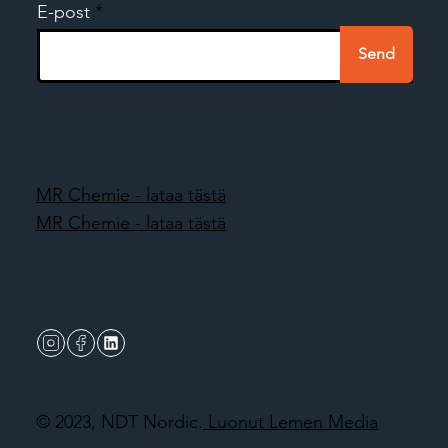
E-post
Send
MR Chemie - lataa tästä
MR Chemie - lataa tästä
© 2023, NDT Nordic.
Luonut Lemen Media