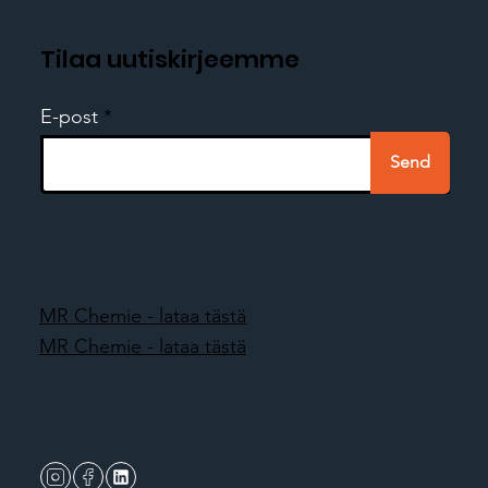
Tilaa uutiskirjeemme
E-post
Send
MR Chemie - lataa tästä
MR Chemie - lataa tästä