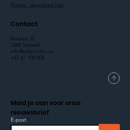
Protea - download hier
Contact
Åsveien 35,
1369 Stabekk
info@ndtnordic.no
+47 67 100 500
Meld je aan voor onze
nieuwsbrief
E-post