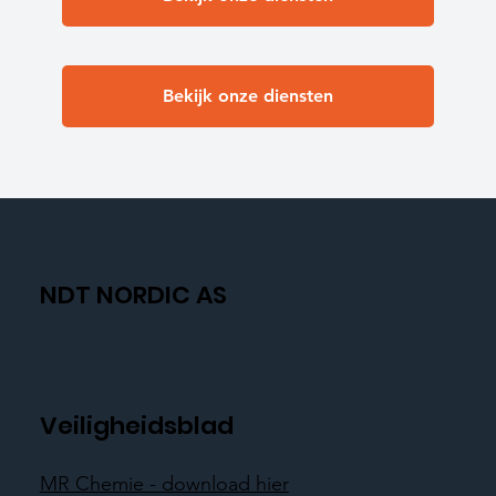
Bekijk onze diensten
NDT NORDIC AS
Veiligheidsblad
MR Chemie - download hier