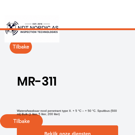
Tilbake
MR-311
Waterafwasbaar rood penetrant type II. + 5 °C – + 50 °C. Spuitbus (500
ml) Bulk (1 liter, 5 liter, 200 liter)
Tilbake
Bekijk onze diensten