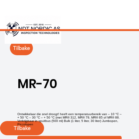
Tilbake
MR-70
Ontwikkelaar die snel droogt! heeft een temperatuurbereik van – 10 °C –
+ 50 °C – 30 °C – + 50 °C (met MR® 312, MR® 79, MR® 85 of MR® 88.
Verkrijgbaar in spuitbus (500 ml) Bulk (1 liter, 5 liter, 30 liter) Jumbopen,
Piccolopen
Tilbake