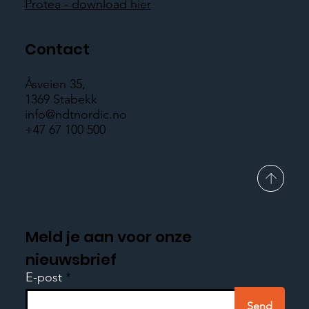
Protea - download hier
Contact
Åsveien 35,
1369 Stabekk
info@ndtnordic.no
+47 67 100 500
Meld je aan voor onze
nieuwsbrief
E-post
Send