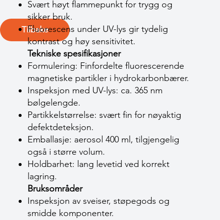
Svært høyt flammepunkt for trygg og
sikker bruk.
Fluorescens under UV-lys gir tydelig
Tilbake
kontrast og høy sensitivitet.
Tekniske spesifikasjoner
Formulering: Finfordelte fluorescerende
magnetiske partikler i hydrokarbonbærer.
Inspeksjon med UV-lys: ca. 365 nm
bølgelengde.
Partikkelstørrelse: svært fin for nøyaktig
defektdeteksjon.
Emballasje: aerosol 400 ml, tilgjengelig
også i større volum.
Holdbarhet: lang levetid ved korrekt
lagring.
Bruksområder
Inspeksjon av sveiser, støpegods og
smidde komponenter.