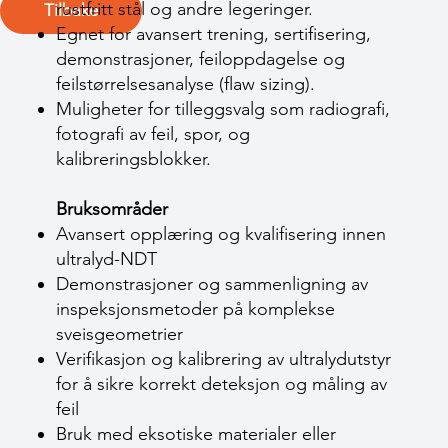
rustfritt stål og andre legeringer.
Tilbake
Egnet for avansert trening, sertifisering,
demonstrasjoner, feiloppdagelse og
feilstørrelsesanalyse (flaw sizing).
Muligheter for tilleggsvalg som radiografi,
fotografi av feil, spor, og
kalibreringsblokker.
Bruksområder
Avansert opplæring og kvalifisering innen
ultralyd-NDT
Demonstrasjoner og sammenligning av
inspeksjonsmetoder på komplekse
sveisgeometrier
Verifikasjon og kalibrering av ultralydutstyr
for å sikre korrekt deteksjon og måling av
feil
Bruk med eksotiske materialer eller