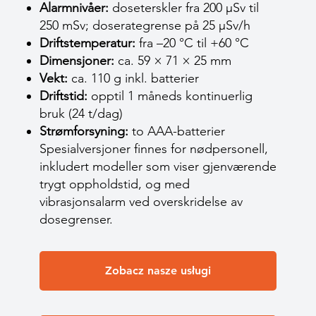
Alarmnivåer:
doseterskler fra 200 µSv til
250 mSv; doserategrense på 25 µSv/h
Driftstemperatur:
fra –20 °C til +60 °C
Dimensjoner:
ca. 59 × 71 × 25 mm
Vekt:
ca. 110 g inkl. batterier
Driftstid:
opptil 1 måneds kontinuerlig
bruk (24 t/dag)
Strømforsyning:
to AAA-batterier
Spesialversjoner finnes for nødpersonell,
inkludert modeller som viser gjenværende
trygt oppholdstid, og med
vibrasjonsalarm ved overskridelse av
dosegrenser.
Zobacz nasze usługi