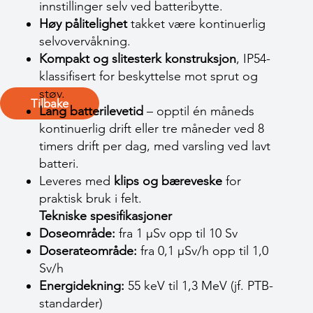
innstillinger selv ved batteribytte.
Høy pålitelighet
takket være kontinuerlig
selvovervåkning.
Kompakt og slitesterk konstruksjon
, IP54-
klassifisert for beskyttelse mot sprut og
støv.
Tilbake
Lang batterilevetid
– opptil én måneds
kontinuerlig drift eller tre måneder ved 8
timers drift per dag, med varsling ved lavt
batteri.
Leveres med
klips og bæreveske
for
praktisk bruk i felt.
Tekniske spesifikasjoner
Doseområde:
fra 1 µSv opp til 10 Sv
Doserateområde:
fra 0,1 µSv/h opp til 1,0
Sv/h
Energidekning:
55 keV til 1,3 MeV (jf. PTB-
standarder)