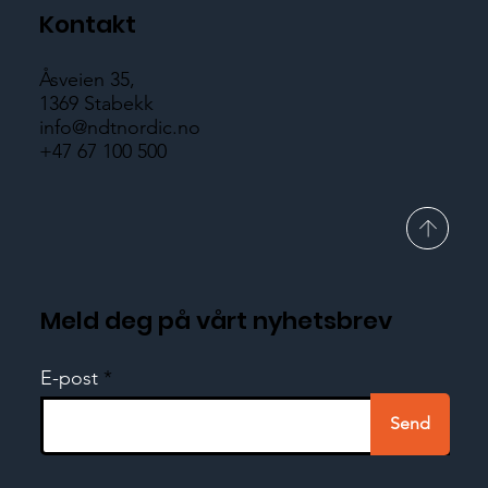
Kontakt
Åsveien 35,
1369 Stabekk
info@ndtnordic.no
+47 67 100 500
Meld deg på vårt nyhetsbrev
E-post
Send