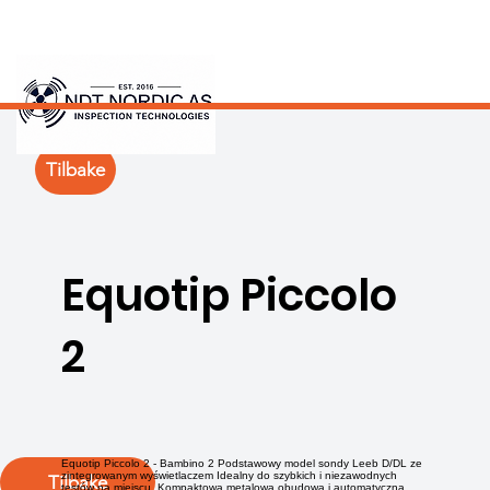
Tilbake
Equotip Piccolo
2
Equotip Piccolo 2 - Bambino 2 Podstawowy model sondy Leeb D/DL ze
zintegrowanym wyświetlaczem Idealny do szybkich i niezawodnych
Tilbake
testów na miejscu. Kompaktowa metalowa obudowa i automatyczna