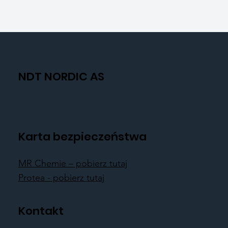
NDT NORDIC AS
Karta bezpieczeństwa
MR Chemie – pobierz tutaj
Protea - pobierz tutaj
Kontakt