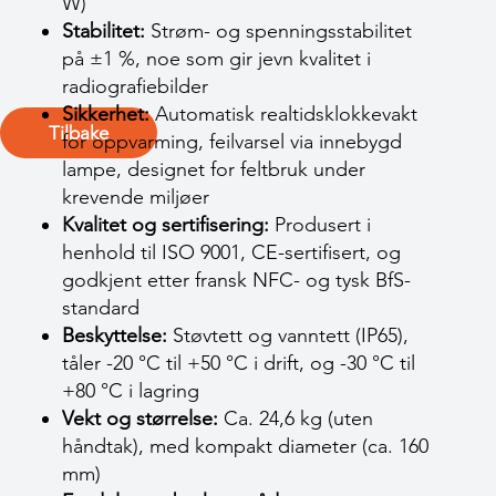
W)
Stabilitet:
Strøm- og spenningsstabilitet
på ±1 %, noe som gir jevn kvalitet i
radiografiebilder
Sikkerhet:
Automatisk realtidsklokkevakt
Tilbake
for oppvarming, feilvarsel via innebygd
lampe, designet for feltbruk under
krevende miljøer
Kvalitet og sertifisering:
Produsert i
henhold til ISO 9001, CE-sertifisert, og
godkjent etter fransk NFC- og tysk BfS-
standard
Beskyttelse:
Støvtett og vanntett (IP65),
tåler -20 °C til +50 °C i drift, og -30 °C til
+80 °C i lagring
Vekt og størrelse:
Ca. 24,6 kg (uten
håndtak), med kompakt diameter (ca. 160
mm)