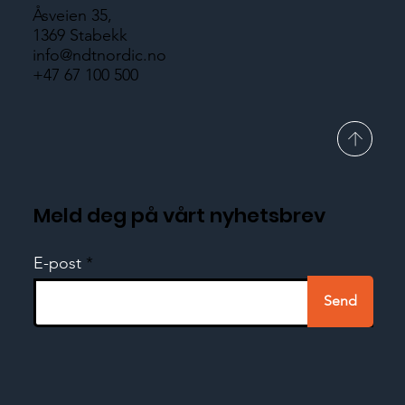
Åsveien 35,
1369 Stabekk
info@ndtnordic.no
+47 67 100 500
Meld deg på vårt nyhetsbrev
E-post
Send