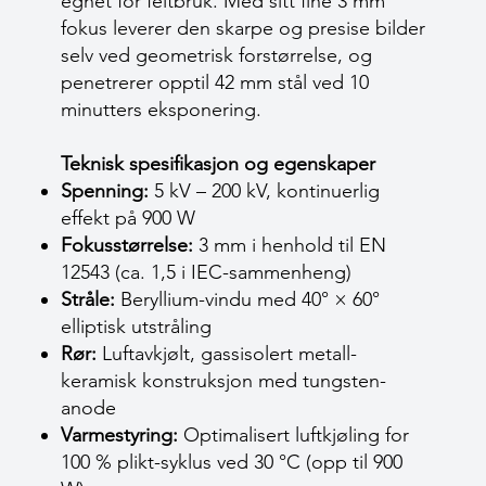
egnet for feltbruk. Med sitt fine 3 mm
fokus leverer den skarpe og presise bilder
selv ved geometrisk forstørrelse, og
penetrerer opptil 42 mm stål ved 10
minutters eksponering.
Teknisk spesifikasjon og egenskaper
Spenning:
5 kV – 200 kV, kontinuerlig
effekt på 900 W
Fokusstørrelse:
3 mm i henhold til EN
12543 (ca. 1,5 i IEC-sammenheng)
Stråle:
Beryllium-vindu med 40° × 60°
elliptisk utstråling
Rør:
Luftavkjølt, gassisolert metall-
keramisk konstruksjon med tungsten-
anode
Varmestyring:
Optimalisert luftkjøling for
100 % plikt-syklus ved 30 °C (opp til 900