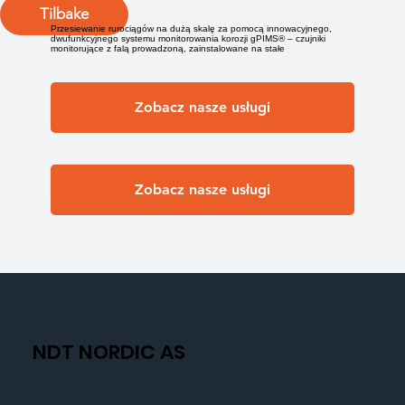
Tilbake
Przesiewanie rurociągów na dużą skalę za pomocą innowacyjnego,
dwufunkcyjnego systemu monitorowania korozji gPIMS® – czujniki
monitorujące z falą prowadzoną, zainstalowane na stałe
Zobacz nasze usługi
Zobacz nasze usługi
NDT NORDIC AS