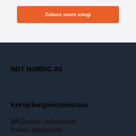
Zobacz nasze usługi
NDT NORDIC AS
Karta bezpieczeństwa
MR Chemie – pobierz tutaj
Protea - pobierz tutaj