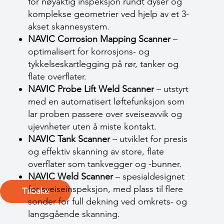
for nøyaktig inspeksjon rundt dyser og
komplekse geometrier ved hjelp av et 3-
akset skannesystem.
NAVIC Corrosion Mapping Scanner
–
optimalisert for korrosjons- og
tykkelseskartlegging på rør, tanker og
flate overflater.
NAVIC Probe Lift Weld Scanner
– utstyrt
med en automatisert løftefunksjon som
lar proben passere over sveiseavvik og
ujevnheter uten å miste kontakt.
NAVIC Tank Scanner
– utviklet for presis
og effektiv skanning av store, flate
overflater som tankvegger og -bunner.
NAVIC Weld Scanner
– spesialdesignet
for sveiseinspeksjon, med plass til flere
Tilbake
sonder for full dekning ved omkrets- og
langsgående skanning.