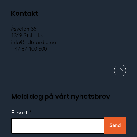
Kontakt
Åsveien 35,
1369 Stabekk
info@ndtnordic.no
+47 67 100 500
Meld deg på vårt nyhetsbrev
E-post
Send