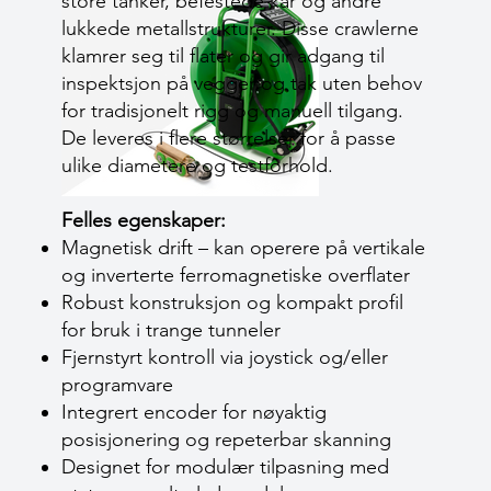
store tanker, befestede kar og andre
lukkede metallstrukturer. Disse crawlerne
klamrer seg til flater og gir adgang til
inspektsjon på vegger og tak uten behov
for tradisjonelt rigg og manuell tilgang.
De leveres i flere størrelser for å passe
ulike diametere og testforhold.
Felles egenskaper:
Magnetisk drift – kan operere på vertikale
og inverterte ferromagnetiske overflater
Robust konstruksjon og kompakt profil
for bruk i trange tunneler
Fjernstyrt kontroll via joystick og/eller
programvare
Integrert encoder for nøyaktig
posisjonering og repeterbar skanning
Designet for modulær tilpasning med