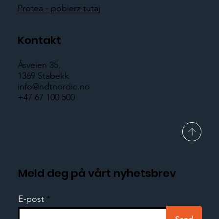
Protea - pobierz tutaj
Kontakt
Åsveien 35,
1369 Stabekk
info@ndtnordic.no
+47 67 100 500
Meld deg på vårt nyhetsbrev
E-post