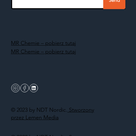
Send
MR Chemie – pobierz tutaj
MR Chemie – pobierz tutaj
© 2023 by NDT Nordic.
Stworzony
przez Lemen Media