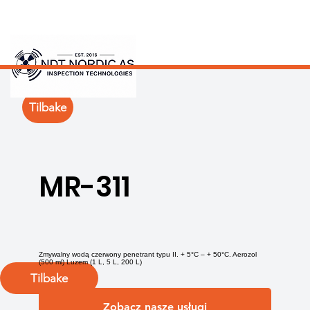
Tilbake
MR-311
Zmywalny wodą czerwony penetrant typu II. + 5°C – + 50°C. Aerozol
(500 ml) Luzem (1 L, 5 L, 200 L)
Tilbake
Zobacz nasze usługi