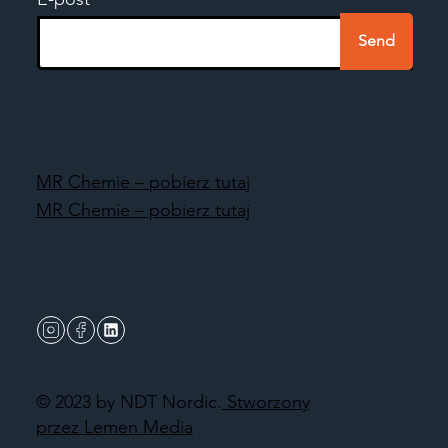
Send
MR Chemie – pobierz tutaj
MR Chemie – pobierz tutaj
© 2023 by NDT Nordic.
Stworzony
przez Lemen Media