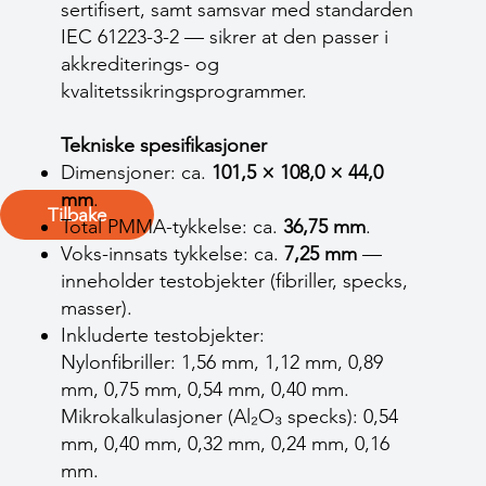
sertifisert, samt samsvar med standarden
IEC 61223-3-2 — sikrer at den passer i
akkrediterings- og
kvalitetssikringsprogrammer.
Tekniske spesifikasjoner
Dimensjoner: ca.
101,5 × 108,0 × 44,0
mm
.
Tilbake
Total PMMA-tykkelse: ca.
36,75 mm
.
Voks-innsats tykkelse: ca.
7,25 mm
—
inneholder testobjekter (fibriller, specks,
masser).
Inkluderte testobjekter:
Nylonfibriller: 1,56 mm, 1,12 mm, 0,89
mm, 0,75 mm, 0,54 mm, 0,40 mm.
Mikrokalkulasjoner (Al₂O₃ specks): 0,54
mm, 0,40 mm, 0,32 mm, 0,24 mm, 0,16
mm.