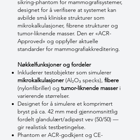
sikring-phantom for mammografisystemer,
designet for å verifisere at systemet kan
avbilde små kliniske strukturer som
mikrokalkulasjoner, fibrene strukturer og
tumor-liknende masser. Den er «ACR-
Approved» og oppfyller aktuelle
standarder for mammografi­akkreditering.
Nøkkelfunksjoner og fordeler
Inkluderer testobjekter som simulerer
mikrokalkulasjoner
(Al₂O₃ specks),
fibere
(nylonfibriller) og
tumor-liknende masser
i
varierende størrelser.
Designet for å simulere et komprimert
bryst på ca. 42 mm med gjennomsnittlig
fordelt glandulært/adipøst vev (50/50) —
gir realistisk testbetingelse.
Phantom er ACR-godkjent og CE-