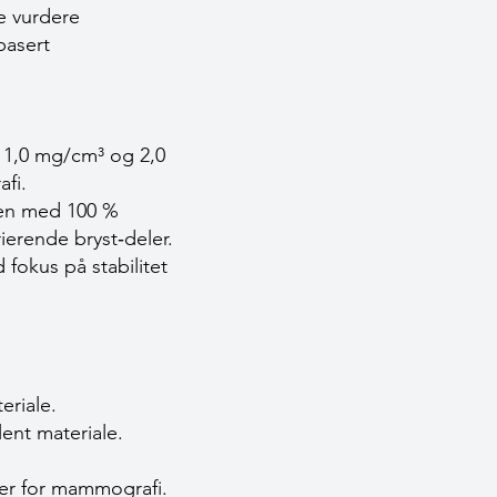
e vurdere
basert
 1,0 mg/cm³ og 2,0
afi.
 en med 100 %
rierende bryst‐deler.
fokus på stabilitet
eriale.
lent materiale.
rder for mammografi.