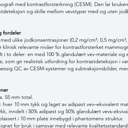
grafi med kontrastforsterkning (CESM). Den lar bruker
astdeteksjon og skille mellom vevstyper med og uten jod
 fordeler
 med ulike jodkonsentrasjoner (0,2 mg/cm³, 0,5 mg/cm³,
klinisk relevante nivåer for kontrastforsterket mammogr
 i to deler: en med 100 % glandulært vev-materiale og
, som gir realistisk utfordring for kontrastdeteksjon i va
messig QC av CESM-systemer og subtraksjonsbilder, med 
joner
a. 55 mm total.
 hver 10 mm tykk og laget av adipøst vev–ekvivalent mat
kk, inndelt i 50% adipøst og 50% glandulært vevs‐ekviva
plassert i 10 mm plate innebygd i phantomens struktur.
signet for bruk i samsvar med relevante kvalitets­standa