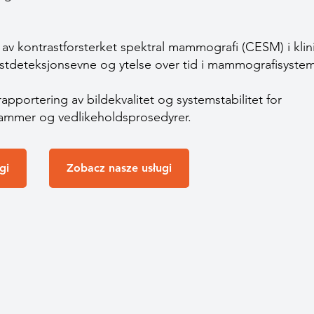
) av kontrastforsterket spektral mammografi (CESM) i klini
astdeteksjonsevne og ytelse over tid i mammografisyst
portering av bildekvalitet og systemstabilitet for
rammer og vedlikeholdsprosedyrer.
gi
Zobacz nasze usługi