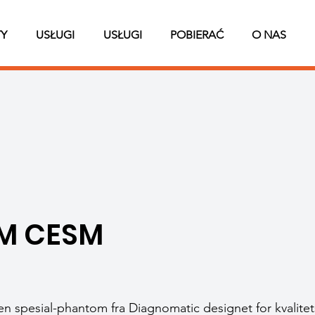
Y
USŁUGI
USŁUGI
POBIERAĆ
O NAS
M CESM
spesial-phantom fra Diagnomatic designet for kvalitets