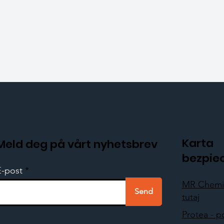
Karta
Meld deg på vårt nyhetsbrev
bezpie
E-post
MR Chemie
Send
tutaj
Protea - p