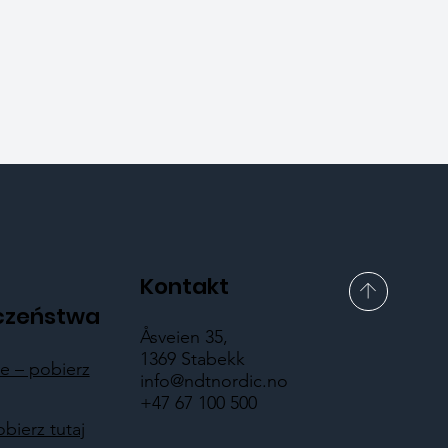
Kontakt
czeństwa
Åsveien 35,
1369 Stabekk
 – pobierz
info@ndtnordic.no
+47 67 100 500
obierz tutaj