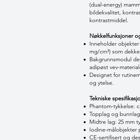
(dual-energy) mammo
bildekvalitet, kontr
kontrastmiddel.
Nøkkelfunksjoner og
Inneholder objekter
mg/cm³) som dekker 
Bakgrunnsmodul delt
adipøst vev-materiale
Designet for rutine
og ytelse.
Tekniske spesifikas
Phantom-tykkelse: c
Topplag og bunnlag:
Midtre lag: 25 mm ty
Iodine-målobjekter 
CE-sertifisert og de