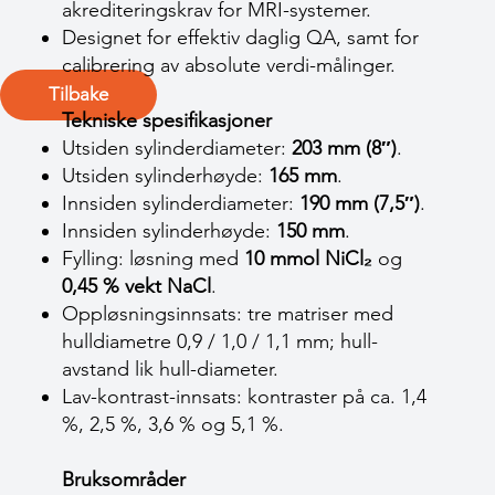
akrediteringskrav for MRI-systemer.
Designet for effektiv daglig QA, samt for
calibrering av absolute verdi-målinger.
Tilbake
Tekniske spesifikasjoner
Utsiden sylinderdiameter:
203 mm (8″)
.
Utsiden sylinderhøyde:
165 mm
.
Innsiden sylinderdiameter:
190 mm (7,5″)
.
Innsiden sylinderhøyde:
150 mm
.
Fylling: løsning med
10 mmol NiCl₂
og
0,45 % vekt NaCl
.
Oppløsningsinnsats: tre matriser med
hulldiametre 0,9 / 1,0 / 1,1 mm; hull-
avstand lik hull-diameter.
Lav-kontrast-innsats: kontraster på ca. 1,4
%, 2,5 %, 3,6 % og 5,1 %.
Bruksområder