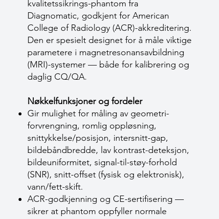
kvalitetssikrings-phantom fra
Diagnomatic, godkjent for American
College of Radiology (ACR)-akkreditering.
Den er spesielt designet for å måle viktige
parametere i magnetresonansavbildning
(MRI)-systemer — både for kalibrering og
daglig CQ/QA.
Nøkkelfunksjoner og fordeler
Gir mulighet for måling av geometri­
forvrengning, romlig oppløsning,
snittykkelse/posisjon, intersnitt-gap,
bilde­båndbredde, lav kontrast-deteksjon,
bilde­uniformitet, signal-til-støy-forhold
(SNR), snitt-offset (fysisk og elektronisk),
vann/fett-skift.
ACR-godkjenning og CE-sertifisering —
sikrer at phantom oppfyller normale