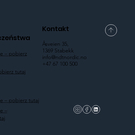
Kontakt
czeństwa
Åsveien 35,
1369 Stabekk
 – pobierz
info@ndtnordic.no
+47 67 100 500
obierz tutaj
 – pobierz tutaj
e –
taj