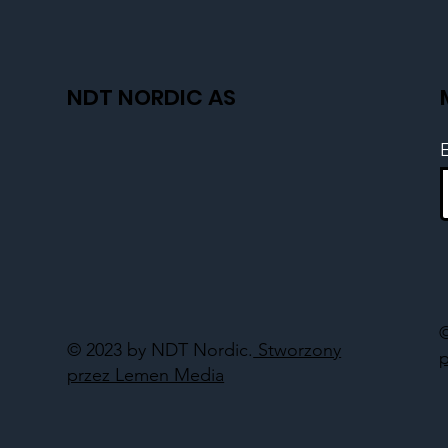
NDT NORDIC AS
© 2023 by NDT Nordic.
Stworzony
przez Lemen Media