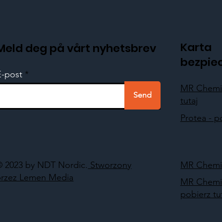
Karta
Meld deg på vårt nyhetsbrev
bezpie
E-post
MR Chemie
Send
tutaj
Protea - p
© 2023 by NDT Nordic.
Stworzony
MR Chemie
przez Lemen Media
MR Chemi
pobierz tu