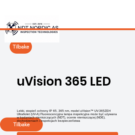
Tilbake
uVision 365 LED
Lekki, stopień ochrony IP 65, 365 nm, model uVision™ UV-365ZEH
Ultrafiolet (UV-A) Fluorescencyjna lampa inspekcyjna może być używana
w badaniach nieniszczących (NDT), ocenie nieniszczącej (NDE),
dochodzeniach i inspekcjach bezpieczeństwa
Tilbake