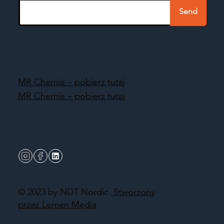
Send
MR Chemie – pobierz tutaj
MR Chemie – pobierz tutaj
© 2023 by NDT Nordic.
Stworzony
przez Lemen Media