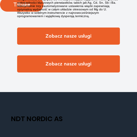
wykrywalności kluczowych pierwiastków, takich jak Ag, Cd, Sn, Sb i Ba.
Tilbake
Maksymalnie trzy zautomatyzowane ustawienia wiązki zapewniają
optymalną wydajność w całym układzie okresowym od Mg do U.
Wszystko w solidnym instrumencie z najnowocześniejszym
oprogramowaniem i wyjątkową dyspersją termiczną.
Zobacz nasze usługi
Zobacz nasze usługi
NDT NORDIC AS