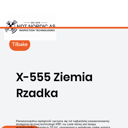
Tilbake
X-555 Ziemia
Rzadka
Pierwszorzędna wydajność zaczyna się od najbardziej zaawansowanej
dostępnej ręcznej technologii XRF, na czele której stoi lampa
rentgenowska o napięciu 55 kV, zapewniająca wyjątkowo niskie granice