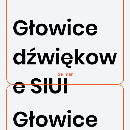
Głowice
dźwiękow
Se mer
e SIUI
Głowice