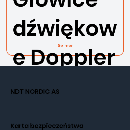
dźwiękow
Se mer
e Doppler
NDT NORDIC AS
Karta bezpieczeństwa