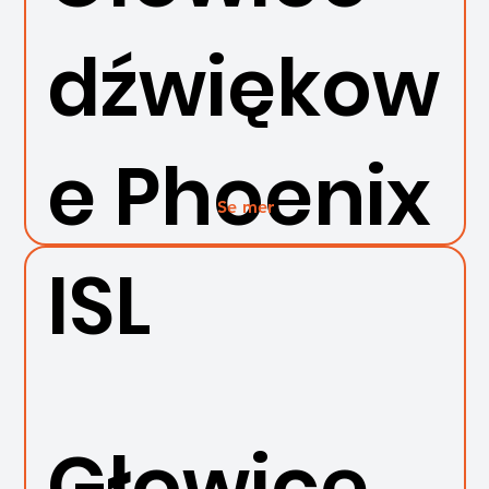
dźwiękow
e Phoenix
Se mer
ISL
Głowice