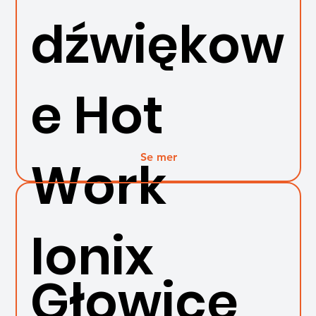
dźwiękow
e Hot
Se mer
Work
Ionix
Głowice