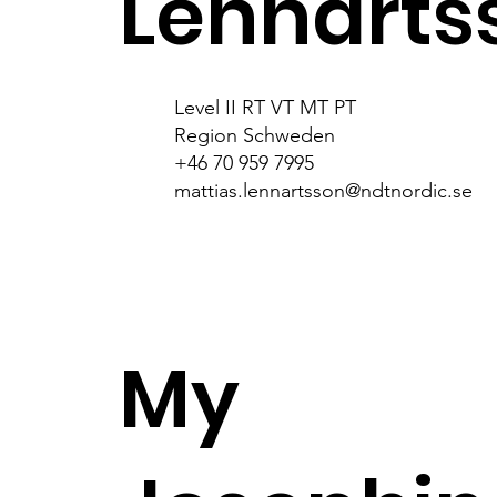
Lennarts
Level II RT VT MT PT
Region Schweden
+46 70 959 7995
mattias.lennartsson@ndtnordic.se
My