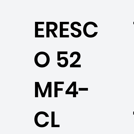
ERESC
O 52
MF4-
CL