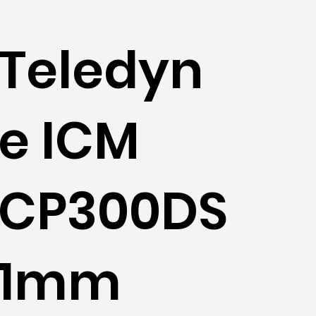
Teledyn
e ICM
CP300DS
1mm