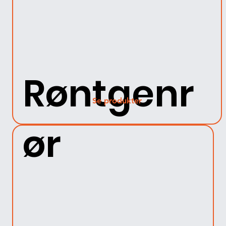
Røntgenr
Se produkter
ør