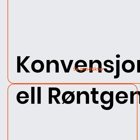
Konvensjo
Se produkter
ell Røntge