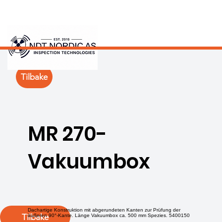
Tilbake
MR 270-
Vakuumbox
Dachartige Konstruktion mit abgerundeten Kanten zur Prüfung der
Tilbake
äußeren 90°-Kante. Länge Vakuumbox ca. 500 mm Spezies. 5400150