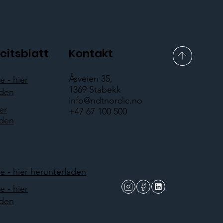
eitsblatt
Kontakt
Åsveien 35,
 - hier
1369 Stabekk
aden
info@ndtnordic.no
er
+47 67 100 500
aden
 - hier herunterladen
 - hier
aden