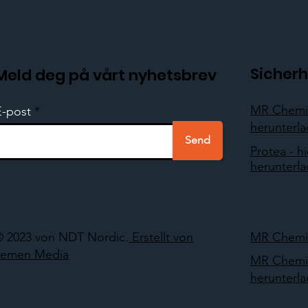
Sicherh
Meld deg på vårt nyhetsbrev
MR Chemie
E-post
herunterl
Send
Protea - hi
herunterl
© 2023 von NDT Nordic.
Erstellt von
MR Chemie
Lemen Media
MR Chemie
herunterl