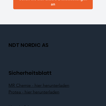
an
NDT NORDIC AS
Sicherheitsblatt
MR Chemie - hier herunterladen
Protea - hier herunterladen