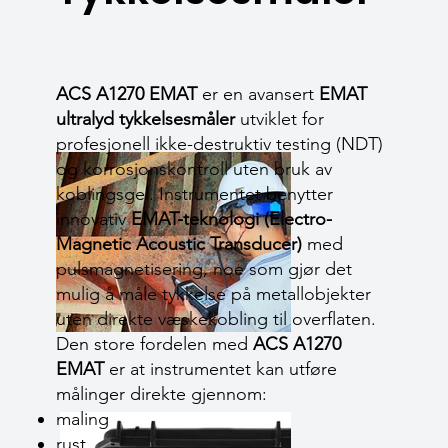
ACS A1270 EMAT
er en avansert
EMAT
ultralyd tykkelsesmåler
utviklet for
profesjonell ikke-destruktiv testing (NDT)
og korrosjonskontroll uten bruk av
koblingsgel. Instrumentet benytter
innovativ
EMAT-teknologi (Electro-
Magnetic Acoustic Transducer)
med
pulsmagnetisering, noe som gjør det
mulig å måle tykkelse på metallobjekter
uten direkte væskekobling til overflaten.
Den store fordelen med
ACS A1270
EMAT
er at instrumentet kan utføre
målinger direkte gjennom:
maling
rust