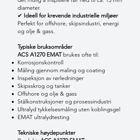
det mulig å inspisere rør ned til ca. 15 mm
diameter.
✔
Ideell for krevende industrielle miljøer
Perfekt for offshore, skipsindustri, energi
og olje & gass.
Typiske bruksområder
ACS A1270 EMAT
brukes ofte til:
Korrosjonskontroll
Måling gjennom maling og coating
Inspeksjon av rørledninger
Skipsskrog og tanker
Offshore og olje & gass
Stålkonstruksjoner og prosessindustri
Ultralyd tykkelsesmåling uten koblingsgel
EMAT ultralydtesting
Tekniske høydepunkter