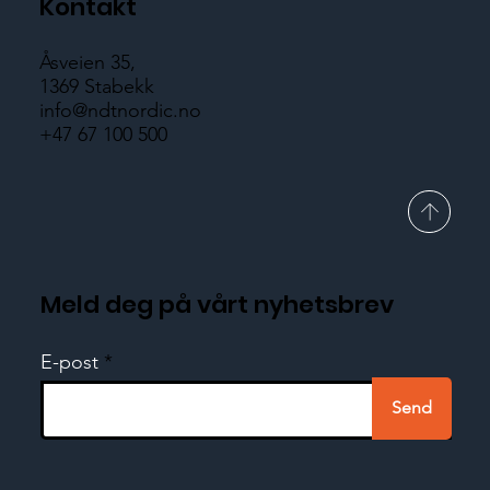
Kontakt
Åsveien 35,
1369 Stabekk
info@ndtnordic.no
+47 67 100 500
Meld deg på vårt nyhetsbrev
E-post
Send