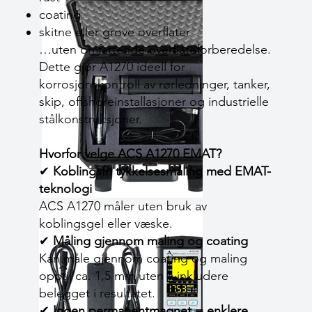
coating
skitne eller grove overflater
…uten omfattende overflateforberedelse.
Dette gjør A1270 ideell for
korrosjonskontroll av rørledninger, tanker,
skip, offshoreinstallasjoner og industrielle
stålkonstruksjoner.
Hvorfor velge ACS A1270 EMAT?
✔
Koblingsfri tykkelsesmåling med EMAT-
teknologi
ACS A1270 måler uten bruk av
koblingsgel eller væske.
✔
Måling gjennom maling og coating
Kan måle gjennom coating og maling
opptil ca. 1,5 mm uten å inkludere
belegget i resultatet.
✔
Ingen permanentmagnet = enklere