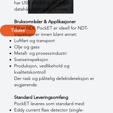
har USB-tilkobling for enkel
datahåndtering og analyse.
Bruksområder & Applikasjoner
Ether NDE PockET er ideell for NDT-
Tilbake
inspeksjoner innen blant annet:
Luftfart og transport
Olje og gass
Metall- og prosessindustri
Sveiseinspeksjon
Produksjon, vedlikehold og
kvalitetskontroll
Der rask og pålitelig defektdeteksjon er
avgjørende.
Standard Leveringsomfang
PockET leveres som standard med:
Eddy current flaw detector (single-