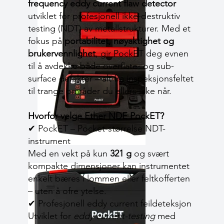
frequency eddy current flaw detector
utviklet for profesjonell ikke-destruktiv
testing (NDT) av metallstrukturer. Med et
fokus på
portabilitet, nøyaktighet og
brukervennlighet
, gir PockET deg evnen
til å avdekke både overflate- og sub-
surface defekter – alt fra inspeksjonsfeltet
til trange områder du ellers ikke når.
Hvorfor velge Ether NDE PockET?
✔ PockET – Pocket-størrelse NDT-
instrument
Med en vekt på kun
321 g
og svært
kompakte dimensjoner kan instrumentet
enkelt bæres i lommen eller feltkofferten
– uten å ofre ytelse.
✔ Profesjonell eddy current feildeteksjon
Utviklet for
eddy current-testing
med