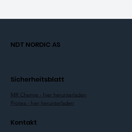
NDT NORDIC AS
Sicherheitsblatt
MR Chemie - hier herunterladen
Protea - hier herunterladen
Kontakt