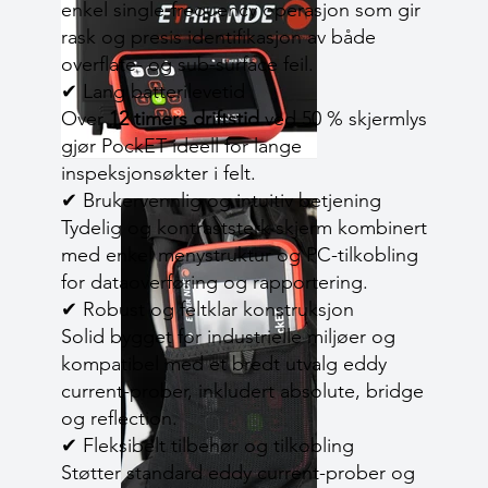
enkel single-frequency operasjon som gir
rask og presis identifikasjon av både
overflate- og sub-surface feil.
✔ Lang batterilevetid
Over
12 timers driftstid
ved 50 % skjermlys
gjør PockET ideell for lange
inspeksjonsøkter i felt.
✔ Brukervennlig og intuitiv betjening
Tydelig og kontraststerk skjerm kombinert
med enkel menystruktur og PC-tilkobling
for dataoverføring og rapportering.
✔ Robust og feltklar konstruksjon
Solid bygget for industrielle miljøer og
kompatibel med et bredt utvalg eddy
current-prober, inkludert absolute, bridge
og reflection.
✔ Fleksibelt tilbehør og tilkobling
Støtter standard eddy current-prober og