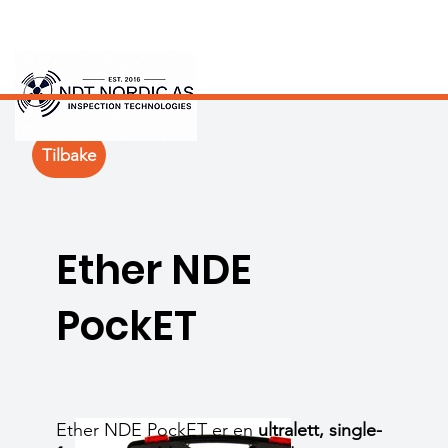
Tilbake
Ether NDE
PockET
Ether NDE PockET er en
ultralett, single-