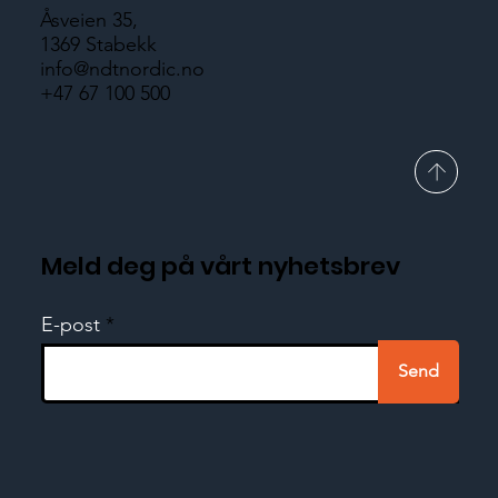
Åsveien 35,
1369 Stabekk
info@ndtnordic.no
+47 67 100 500
Meld deg på vårt nyhetsbrev
E-post
Send