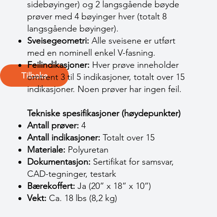
sidebøyinger) og 2 langsgående bøyde
prøver med 4 bøyinger hver (totalt 8
langsgående bøyinger).
Sveisegeometri:
Alle sveisene er utført
med en nominell enkel V-fasning.
Feilindikasjoner:
Hver prøve inneholder
Tilbake
omtrent 3 til 5 indikasjoner, totalt over 15
indikasjoner. Noen prøver har ingen feil.
Tekniske spesifikasjoner (høydepunkter)
Antall prøver:
4
Antall indikasjoner:
Totalt over 15
Materiale:
Polyuretan
Dokumentasjon:
Sertifikat for samsvar,
CAD-tegninger, testark
Bærekoffert:
Ja (20” x 18” x 10”)
Vekt:
Ca. 18 lbs (8,2 kg)