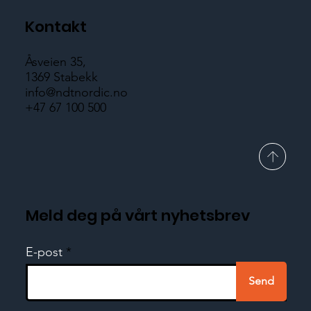
Kontakt
Åsveien 35,
1369 Stabekk
info@ndtnordic.no
+47 67 100 500
Meld deg på vårt nyhetsbrev
E-post
Send