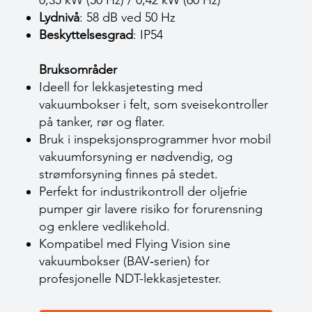
0,35 kW (50 Hz) / 0,42 kW (60 Hz)
Lydnivå
: 58 dB ved 50 Hz
Beskyttelsesgrad
: IP54
Bruksområder
Ideell for lekkasjetesting med
vakuumbokser i felt, som sveisekontroller
på tanker, rør og flater.
Bruk i inspeksjonsprogrammer hvor mobil
vakuumforsyning er nødvendig, og
strømforsyning finnes på stedet.
Perfekt for industrikontroll der oljefrie
pumper gir lavere risiko for forurensning
og enklere vedlikehold.
Kompatibel med Flying Vision sine
vakuumbokser (BAV‑serien) for
profesjonelle NDT-lekkasjetester.