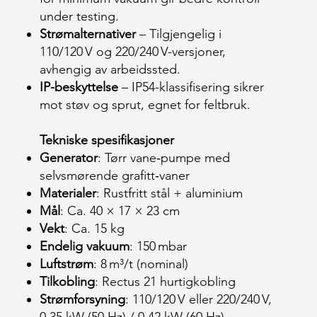
under testing.
Strømalternativer
– Tilgjengelig i
110/120 V og 220/240 V-versjoner,
avhengig av arbeidssted.
IP-beskyttelse
– IP54-klassifisering sikrer
mot støv og sprut, egnet for feltbruk.
Tekniske spesifikasjoner
Generator
: Tørr vane‑pumpe med
selvsmørende grafitt‑vaner
Materialer
: Rustfritt stål + aluminium
Mål
: Ca. 40 × 17 × 23 cm
Vekt
: Ca. 15 kg
Endelig vakuum
: 150 mbar
Luftstrøm
: 8 m³/t (nominal)
Tilkobling
: Rectus 21 hurtigkobling
Strømforsyning
: 110/120 V eller 220/240 V,