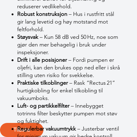
reduserer vedlikehold.
Robust konstruksjon
– Hus i rustfritt stål
gir lang levetid og høy motstand mot
feltforhold.
Støysvak
– Kun 58 dB ved 50 Hz, noe som
gjør den mer behagelig i bruk under
inspeksjoner.
Drift i alle posisjoner
– Fordi pumpen er
oljefri, kan den brukes opp ned eller i skrå
stilling uten risiko for svekkelse.
Praktiske tilkoblinger
– Rask “Rectus 21”
hurtigkobling for enkel tilkobling til
vakuumboks.
Luft- og partikkelfilter
– Innebygget
totrinns filter beskytter pumpen mot støv
og fuktighet.
Regulerbar vakuumtrykk
– Justerbar ventil
Tilbake
for minimum vakuum gir bedre kontroll