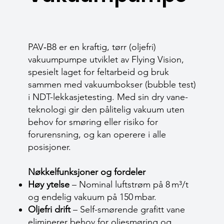
PAV‑B8 er en kraftig, tørr (oljefri)
vakuumpumpe utviklet av Flying Vision,
spesielt laget for feltarbeid og bruk
sammen med vakuumbokser (bubble test)
i NDT-lekkasjetesting. Med sin dry vane-
teknologi gir den pålitelig vakuum uten
behov for smøring eller risiko for
forurensning, og kan operere i alle
posisjoner.
Nøkkelfunksjoner og fordeler
Høy ytelse
– Nominal luftstrøm på 8 m³/t
og endelig vakuum på 150 mbar.
Oljefri drift
– Self-smørende grafitt vane
eliminerer behov for oljesmøring og