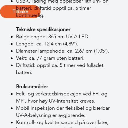
USB-C lading med oppladbar lithium-ion
batteri, driftstid opptil ca. 5 timer
Tilbake
kontinuerlig.
Tekniske spesifikasjoner
Bølgelengde: 365 nm UV-A LED.
Lengde: ca. 12,4 cm (4,89″).
Diameter lampehode: ca. 2,67 cm (1,05″).
Vekt: ca. 77 gram uten batteri.
Driftstid: opptil ca. 5 timer ved fulladet
batteri.
Bruksområder
Felt- og verkstedsinspeksjon ved FPI og
MPI, hvor høy UV-intensitet kreves.
Mobil inspeksjon der fleksibel og bærbar
UV-A-belysning er avgjørende.
Kontroll- og kvalitetsarbeid på overflater,