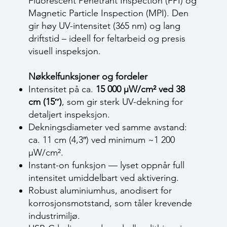
Fluorescent Penetrant Inspection (FPI) og
Magnetic Particle Inspection (MPI). Den
gir høy UV-intensitet (365 nm) og lang
driftstid – ideell for feltarbeid og presis
visuell inspeksjon.
Nøkkelfunksjoner og fordeler
Intensitet på ca.
15 000 µW/cm² ved 38
cm (15″)
, som gir sterk UV-dekning for
detaljert inspeksjon.
Dekningsdiameter ved samme avstand:
ca. 11 cm (4,3″) ved minimum ~1 200
µW/cm².
Instant-on funksjon — lyset oppnår full
intensitet umiddelbart ved aktivering.
Robust aluminiumhus, anodisert for
korrosjonsmotstand, som tåler krevende
industrimiljø.