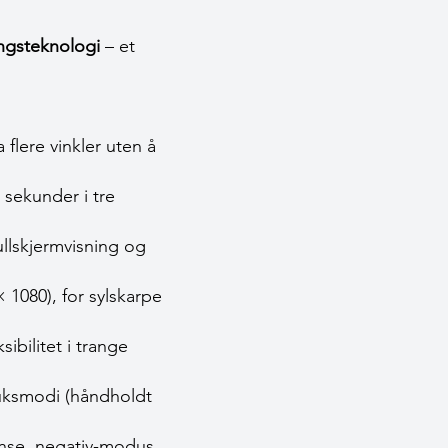
ngsteknologi
– et
flere vinkler uten å
sekunder i tre
llskjermvisning og
 1080), for sylskarpe
ibilitet i trange
ruksmodi (håndholdt
lanse, negativ-modus