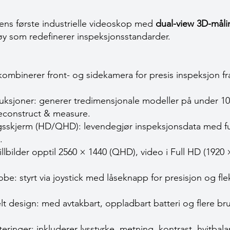
dens første industrielle videoskop med
dual-view 3D-måli
y som redefinerer inspeksjonsstandarder.
kombinerer front- og sidekamera for presis inspeksjon fra 
uksjoner: generer tredimensjonale modeller på under 10 
reconstruct & measure.
sskjerm (HD/QHD): levendegjør inspeksjonsdata med fu
.
llbilder opptil 2560 × 1440 (QHD), video i Full HD (1920 ×
obe: styrt via joystick med låseknapp for presisjon og fleks
elt design: med avtakbart, oppladbart batteri og flere b
teringer: inkluderer lysstyrke, metning, kontrast, hvitba