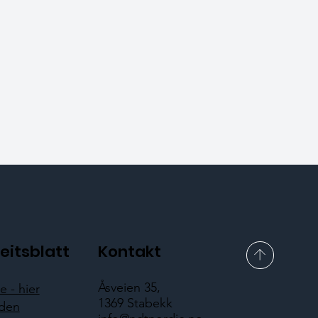
eitsblatt
Kontakt
Åsveien 35,
 - hier
1369 Stabekk
aden