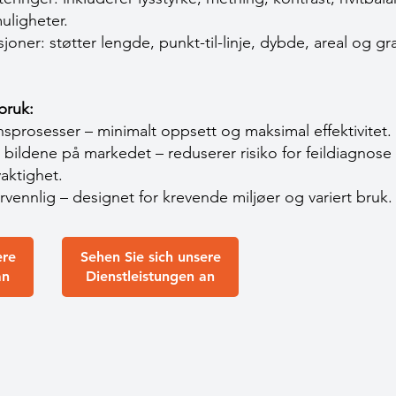
uligheter.
joner: støtter lengde, punkt-til-linje, dybde, areal og gr
bruk:
sprosesser – minimalt oppsett og maksimal effektivitet.
 bildene på markedet – reduserer risiko for feildiagnose
aktighet.
rvennlig – designet for krevende miljøer og variert bruk.
ere
Sehen Sie sich unsere
an
Dienstleistungen an