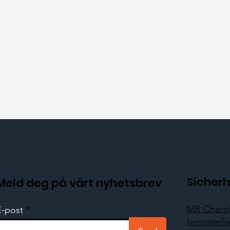
Sicherh
Meld deg på vårt nyhetsbrev
MR Chemie
E-post
herunterl