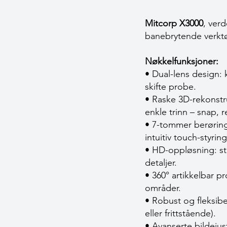
Mitcorp X3000
, ver
banebrytende verktø
Nøkkelfunksjoner:
• Dual-lens design: 
skifte probe.
• Raske 3D-rekonstr
enkle trinn – snap, 
• 7-tommer berøring
intuitiv touch-styring
• HD-oppløsning: sti
detaljer.
• 360° artikkelbar pr
områder.
• Robust og fleksib
eller frittstående).
• Avanserte bildejus