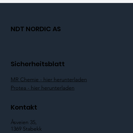
NDT NORDIC AS
Sicherheitsblatt
MR Chemie - hier herunterladen
Protea - hier herunterladen
Kontakt
Åsveien 35,
1369 Stabekk