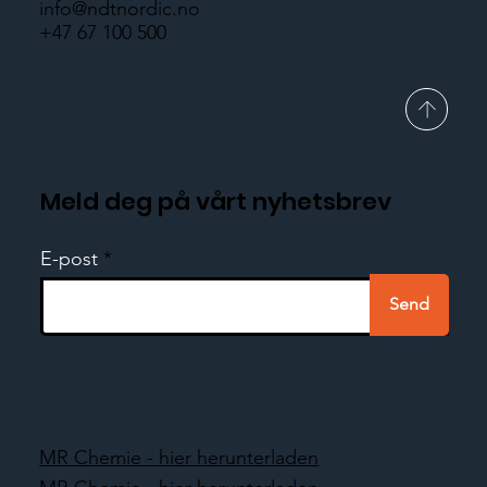
info@ndtnordic.no
+47 67 100 500
Meld deg på vårt nyhetsbrev
E-post
Send
MR Chemie - hier herunterladen