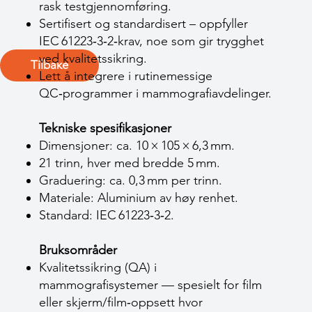
rask testgjennomføring.
Sertifisert og standardisert – oppfyller
IEC 61223‑3‑2‑krav, noe som gir trygghet
ved kvalitetssikring.
Tilbake
Lett å integrere i rutinemessige
QC‑programmer i mammografiavdelinger.
Tekniske spesifikasjoner
Dimensjoner: ca. 10 × 105 × 6,3 mm.
21 trinn, hver med bredde 5 mm.
Graduering: ca. 0,3 mm per trinn.
Materiale: Aluminium av høy renhet.
Standard: IEC 61223‑3‑2.
Bruksområder
Kvalitetssikring (QA) i
mammografisystemer — spesielt for film
eller skjerm/film‑oppsett hvor