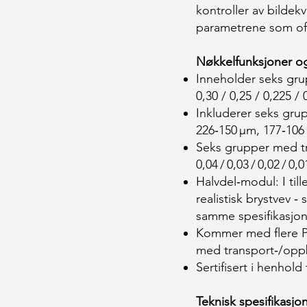
kontroller av bildek
parametrene som ofte
Nøkkelfunksjoner og
Inneholder seks grup
0,30 / 0,25 / 0,225 /
Inkluderer seks gru
226‑150 µm, 177‑106
Seks grupper med tr
0,04 / 0,03 / 0,02 / 0
Halvdel‑modul: I til
realistisk brystvev 
samme spesifikasjon
Kommer med flere PM
med transport‑/opp
Sertifisert i henhold 
Teknisk spesifikasjo