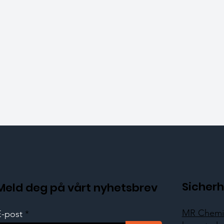
Sicherh
Meld deg på vårt nyhetsbrev
MR Chemie
E-post