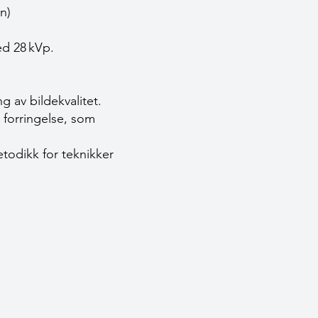
on)
ved 28 kVp.
g av bildekvalitet.
 forringelse, som
todikk for teknikker