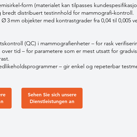
i­sirkel‐form (materialet kan tilpasses kundespesifikasj
bredt distribuert testinnhold for mammografi‑kontroll.
: Ø 3 mm objekter med kontrastgrader fra 0,04 til 0,005 
tskontroll (QC) i mammografienheter – for rask verifiserin
 over tid – for parametere som er mest utsatt for gradvis
ast.
vedlikeholdsprogrammer – gir enkel og repeterbar testme
ere
Sehen Sie sich unsere
an
Dienstleistungen an