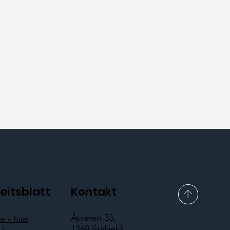
eitsblatt
Kontakt
Åsveien 35,
 - hier
1369 Stabekk