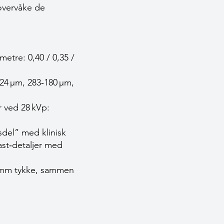
 overvåke de
etre: 0,40 / 0,35 /
24 µm, 283‑180 µm,
r ved 28 kVp:
sdel” med klinisk
ast‑detaljer med
5 mm tykke, sammen