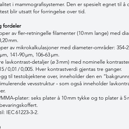
valitet i mammografisystemer. Den er spesielt egnet til å
st blir utsatt for forringelse over tid.
 fordeler
per av fler‑retningelle filamenter (10 mm lange) med diam
 0,20 mm.
pper av mikrokalkulasjoner med diameter‑områder: 354‑2
 µm, 141‑90 µm, 106‑63 µm.
e lavkontrast‑detaljer (ø 3 mm) med nominelle kontraste
,015 / 0,01 / 0,005. Hver kontrastverdi gjentas tre ganger.
legg til testobjektene over, inneholder den en “bakgrunn
‑ simulerende vevsstruktur ‑ som også inneholder lavkontr
er.
MA‑plater: seks plater à 10 mm tykke og to plater à 
bevaringskoffert.
til: IEC 61223‑3‑2.
n