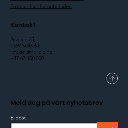
Protea - hier herunterladen
Kontakt
Åsveien 35,
1369 Stabekk
info@ndtnordic.no
+47 67 100 500
Meld deg på vårt nyhetsbrev
E-post