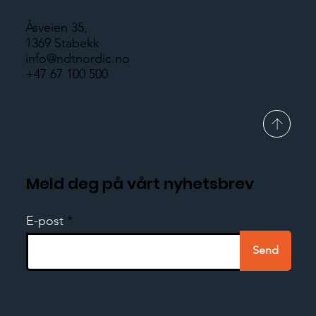
Åsveien 35,
1369 Stabekk
info@ndtnordic.no
+47 67 100 500
Meld deg på vårt nyhetsbrev
E-post
Send