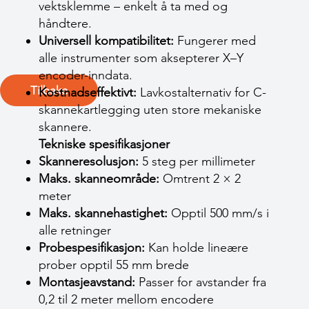
vektsklemme – enkelt å ta med og
håndtere.
Universell kompatibilitet:
Fungerer med
alle instrumenter som aksepterer X–Y
encoder-inndata.
Tilbake
Kostnadseffektivt:
Lavkostalternativ for C-
skannekartlegging uten store mekaniske
skannere.
Tekniske spesifikasjoner
Skanneresolusjon:
5 steg per millimeter
Maks. skanneområde:
Omtrent 2 × 2
meter
Maks. skannehastighet:
Opptil 500 mm/s i
alle retninger
Probespesifikasjon:
Kan holde lineære
prober opptil 55 mm brede
Montasjeavstand:
Passer for avstander fra
0,2 til 2 meter mellom encodere