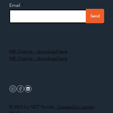
Email
Send
MR Chemie - download here
MR Chemie - download here
© 2023 by NDT Nordic.
Created by Lemen