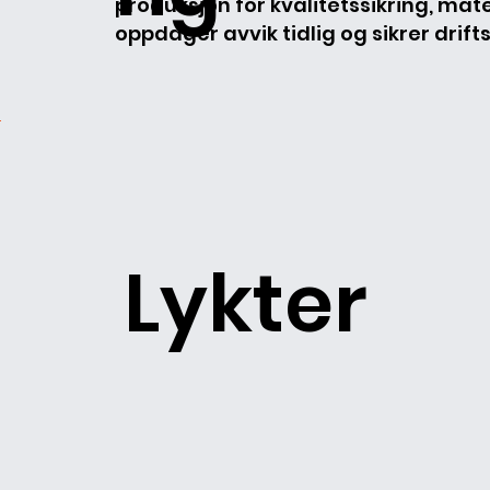
produksjon for kvalitetssikring, mater
oppdager avvik tidlig og sikrer drift
Lykter