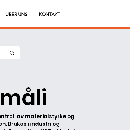
ÜBER UNS
KONTAKT
måli
ontroll av materialstyrke og
. Brukes i industri og