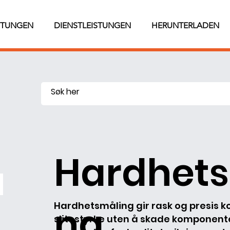
STUNGEN
DIENSTLEISTUNGEN
HERUNTERLADEN
Hardhets
ng
Hardhetsmåling gir rask og presis k
slitestyrke uten å skade komponenten