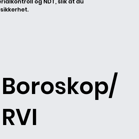
ialkontroll og NDT, slik at du
ssikkerhet.
Boroskop/
RVI