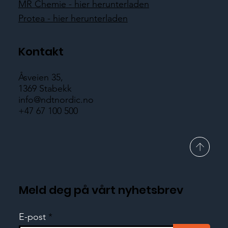
MR Chemie - hier herunterladen
Protea - hier herunterladen
Kontakt
Åsveien 35,
1369 Stabekk
info@ndtnordic.no
+47 67 100 500
Meld deg på vårt nyhetsbrev
E-post