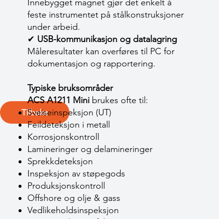
Innebygget magnet gjør det enkelt å
feste instrumentet på stålkonstruksjoner
under arbeid.
✔
USB-kommunikasjon og datalagring
Måleresultater kan overføres til PC for
dokumentasjon og rapportering.
Typiske bruksområder
ACS A1211 Mini
brukes ofte til:
Sveiseinspeksjon (UT)
Tilbake
Feildeteksjon i metall
Korrosjonskontroll
Lamineringer og delamineringer
Sprekkdeteksjon
Inspeksjon av støpegods
Produksjonskontroll
Offshore og olje & gass
Vedlikeholdsinspeksjon