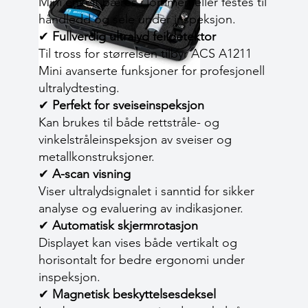
Mini enkelt bæres i lommen eller festes til
håndledd og sele under inspeksjon.
✔
Fullverdig ultralyd feildetektor
Til tross for størrelsen tilbyr ACS A1211
Mini avanserte funksjoner for profesjonell
ultralydtesting.
✔
Perfekt for sveiseinspeksjon
Kan brukes til både rettstråle- og
vinkelstråleinspeksjon av sveiser og
metallkonstruksjoner.
✔
A-scan visning
Viser ultralydsignalet i sanntid for sikker
analyse og evaluering av indikasjoner.
✔
Automatisk skjermrotasjon
Displayet kan vises både vertikalt og
horisontalt for bedre ergonomi under
inspeksjon.
✔
Magnetisk beskyttelsesdeksel