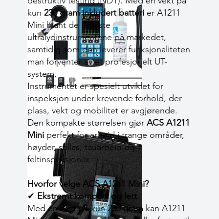
destruktiv testing (NDT). Med en vekt på
kun
230 gram inkludert batteri
er A1211
Mini blant de letteste
ultralydinstrumentene på markedet,
samtidig som den leverer funksjonaliteten
man forventer av et profesjonelt UT-
system.
Instrumentet er spesielt utviklet for
inspeksjon under krevende forhold, der
plass, vekt og mobilitet er avgjørende.
Den kompakte størrelsen gjør
ACS A1211
Mini
perfekt for arbeid i trange områder,
høyder, stillas, tauarbeid og
feltinspeksjoner.
Hvorfor velge ACS A1211 Mini?
✔
Ekstremt kompakt og lett
Med en vekt på kun 230 gram kan A1211