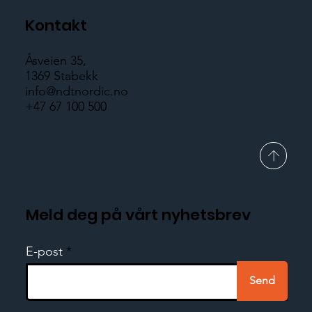
Kontakt
Åsveien 35,
1369 Stabekk
info@ndtnordic.no
+47 67 100 500
Meld deg på vårt nyhetsbrev
E-post
Send