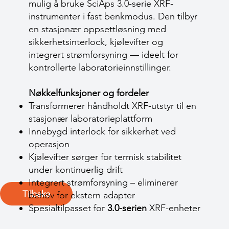
mulig å bruke SciAps 3.0-serie XRF-
instrumenter i fast benkmodus. Den tilbyr
en stasjonær oppsettløsning med
sikkerhetsinterlock, kjølevifter og
integrert strømforsyning — ideelt for
kontrollerte laboratorieinnstillinger.
Nøkkelfunksjoner og fordeler
Transformerer håndholdt XRF-utstyr til en
stasjonær laboratorieplattform
Innebygd interlock for sikkerhet ved
operasjon
Kjølevifter sørger for termisk stabilitet
under kontinuerlig drift
Integrert strømforsyning – eliminerer
Tilbake
behov for ekstern adapter
Spesialtilpasset for
3.0-serien
XRF-enheter