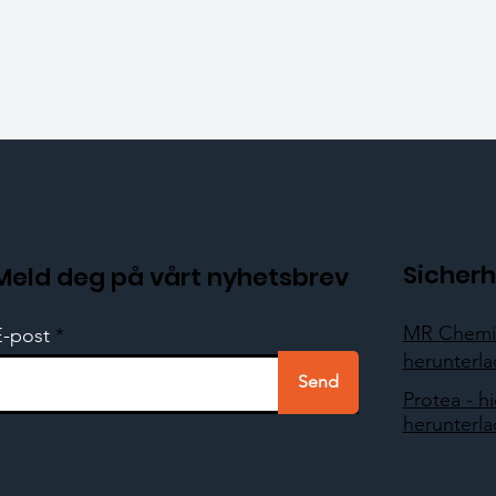
Sicherh
Meld deg på vårt nyhetsbrev
MR Chemie
E-post
herunterl
Send
Protea - hi
herunterl