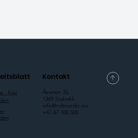
eitsblatt
Kontakt
Åsveien 35,
 - hier
1369 Stabekk
aden
info@ndtnordic.no
er
+47 67 100 500
aden