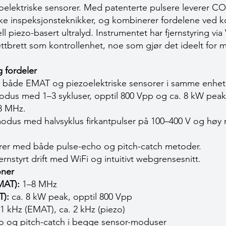
lektriske sensorer. Med patenterte pulsere leverer C
like inspeksjonsteknikker, og kombinerer fordelene ved 
ell piezo-basert ultralyd. Instrumentet har fjernstyring vi
ettbrett som kontrollenhet, noe som gjør det ideelt for 
 fordeler
 både EMAT og piezoelektriske sensorer i samme enhet
us med 1–3 sykluser, opptil 800 Vpp og ca. 8 kW peak 
8 MHz.
dus med halvsyklus firkantpulser på 100–400 V og høy r
er med både pulse-echo og pitch-catch metoder.
ernstyrt drift med WiFi og intuitivt webgrensesnitt.
oner
MAT):
1–8 MHz
T):
ca. 8 kW peak, opptil 800 Vpp
1 kHz (EMAT), ca. 2 kHz (piezo)
o og pitch-catch i begge sensor-moduser