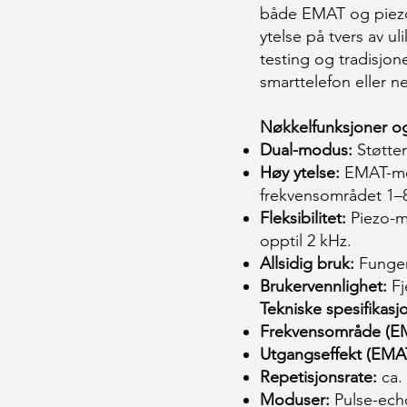
både EMAT og piezoe
ytelse på tvers av u
testing og tradisjon
smarttelefon eller n
Nøkkelfunksjoner og
Dual-modus:
Støtter
Høy ytelse:
EMAT-mod
frekvensområdet 1–
Fleksibilitet:
Piezo-mo
opptil 2 kHz.
Allsidig bruk:
Funger
Brukervennlighet:
Fj
Tekniske spesifikasj
Frekvensområde (E
Utgangseffekt (EMA
Repetisjonsrate:
ca. 
Moduser:
Pulse-ech