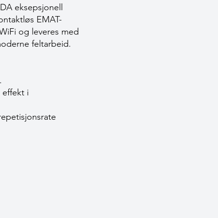
ODA eksepsjonell
kontaktløs EMAT-
a WiFi og leveres med
moderne feltarbeid.
.
effekt i
epetisjonsrate